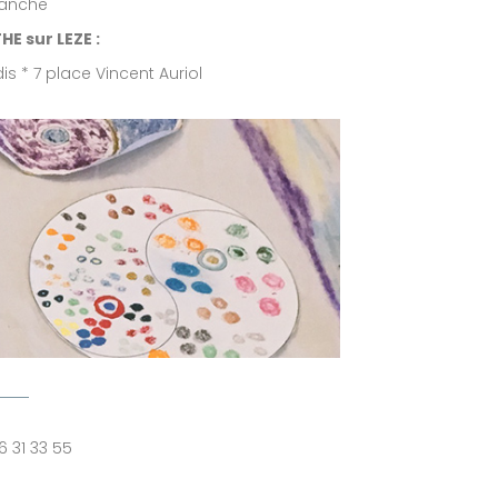
lanche
E sur LEZE :
is * 7 place Vincent Auriol
16 31 33 55