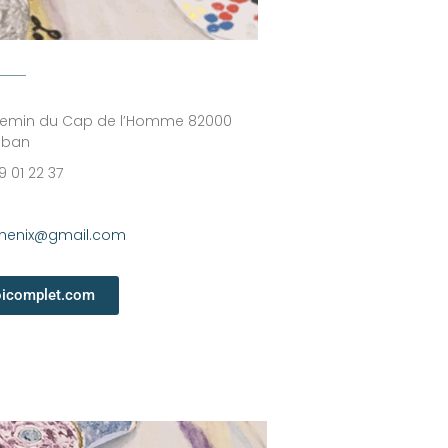
chemin du Cap de l’Homme 82000
uban
19 01 22 37
enix@gmail.com
oicomplet.com