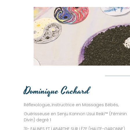
Dominique Cachard
Réflexologue, Instructrice en Massages Bébés,
Guérisseuse en Senju Kannon Usui Reiki™ (Féminin
Divin) degré 1
31- EAUNES ET LABARTHE SUR LÈZE (HAUTE-GARONNE)