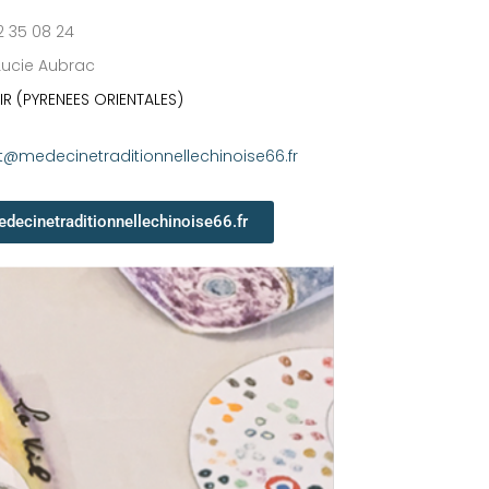
12 35 08 24
 Lucie Aubrac
IR (PYRENEES ORIENTALES)
@medecinetraditionnellechinoise66.fr
decinetraditionnellechinoise66.fr