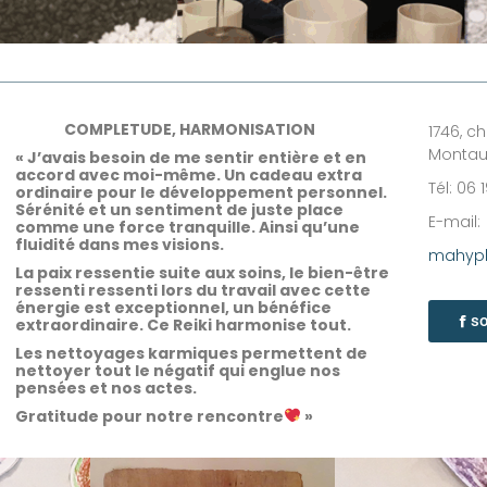
COMPLETUDE, HARMONISATION
1746, 
Monta
« J’avais besoin de me sentir entière et en
accord avec moi-même. Un cadeau extra
Tél: 06 
ordinaire pour le développement personnel.
Sérénité et un sentiment de juste place
E-mail:
comme une force tranquille. Ainsi qu’une
fluidité dans mes visions.
mahyph
La paix ressentie suite aux soins, le bien-être
ressenti ressenti lors du travail avec cette
énergie est exceptionnel, un bénéfice
s
extraordinaire. Ce Reiki harmonise tout.
Les nettoyages karmiques permettent de
nettoyer tout le négatif qui englue nos
pensées et nos actes.
Gratitude pour notre rencontre
»