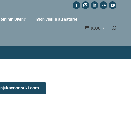
Féminin Divin?
Bien vieillir au naturel
0,00
€
0
njukannonreiki.com