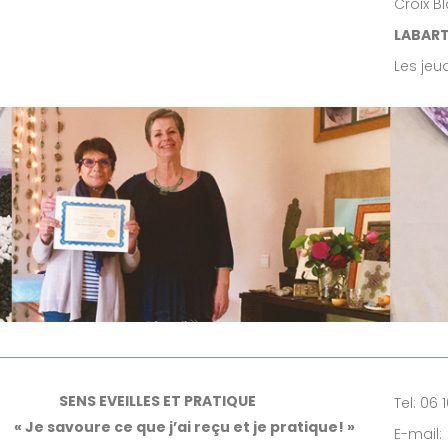
Croix B
LABARTH
Les jeud
SENS EVEILLES ET PRATIQUE
Tel: 06 
« Je savoure ce que j’ai reçu et je pratique! »
E-mail: