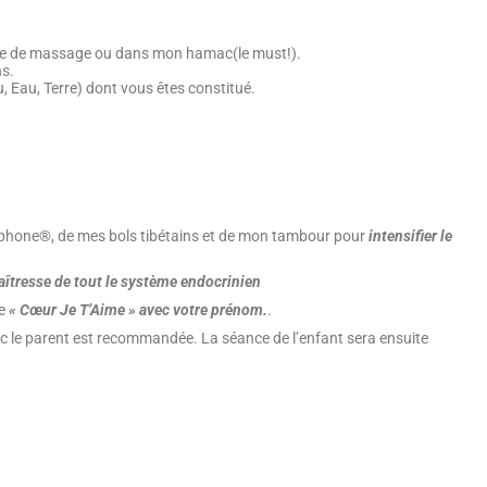
able de massage ou dans mon hamac(le must!).
ns.
u, Eau, Terre) dont vous êtes constitué.
zophone®, de mes bols tibétains et de mon tambour pour
intensifier le
îtresse de tout le système endocrinien
de
« Cœur Je T’Aime » avec votre prénom.
.
vec le parent est recommandée. La séance de l’enfant sera ensuite