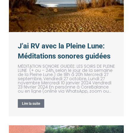
J’ai RV avec la Pleine Lune:
Méditations sonores guidées
MÉDITATION SONORE GUIDÉE: LES SOIRS DE PLEINE
LUNE (+ ou – 24h, selon le jour de la semaine
de la Pleine Lune.) de 18h à 20h Mercredi 27
septembre, Vendredi 27 octobre, Lundi 27
novembre Mercredi 10 janvier 2024 Vendredi
23 février 2024 En personne à CoreBalance
ou en ligne (online via WhatsApp, zoom ou…
Lire la suite