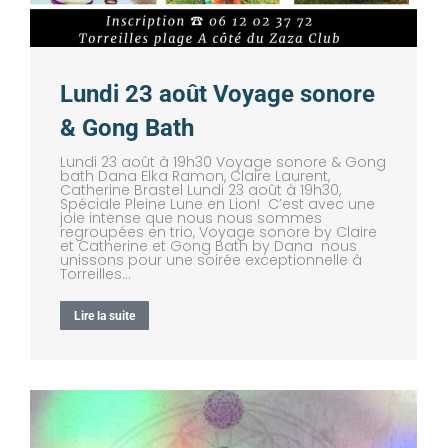
Lundi 23 août Voyage sonore
& Gong Bath
Lundi 23 août à 19h30 Voyage sonore & Gong
bath Dana Elka Ramon, Claire Laurent,
Catherine Brastel Lundi 23 août à 19h30,
Spéciale Pleine Lune en Lion! C’est avec une
joie intense que nous nous sommes
regroupées en trio, Voyage sonore by Claire
et Catherine et Gong Bath by Dana nous
unissons pour une soirée exceptionnelle à
Torreilles…
Lire la suite