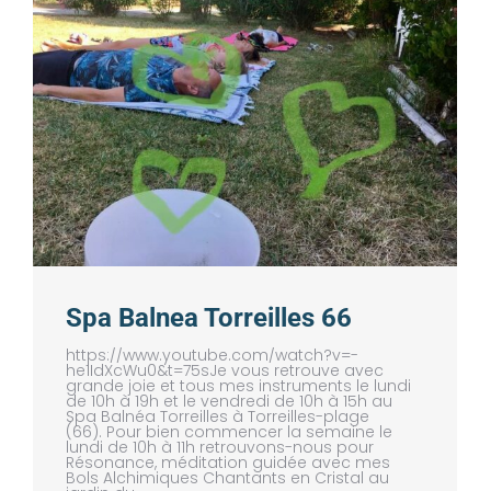
Spa Balnea Torreilles 66
https://www.youtube.com/watch?v=-
he1IdXcWu0&t=75sJe vous retrouve avec
grande joie et tous mes instruments le lundi
de 10h à 19h et le vendredi de 10h à 15h au
Spa Balnéa Torreilles à Torreilles-plage
(66). Pour bien commencer la semaine le
lundi de 10h à 11h retrouvons-nous pour
Résonance, méditation guidée avec mes
Bols Alchimiques Chantants en Cristal au