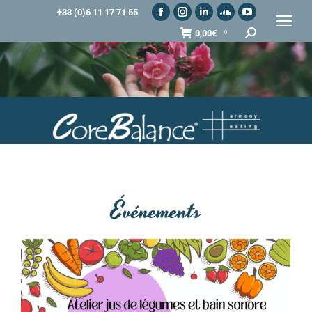
+33 (0)6 11 17 71 55
0,00
€
0
Événements