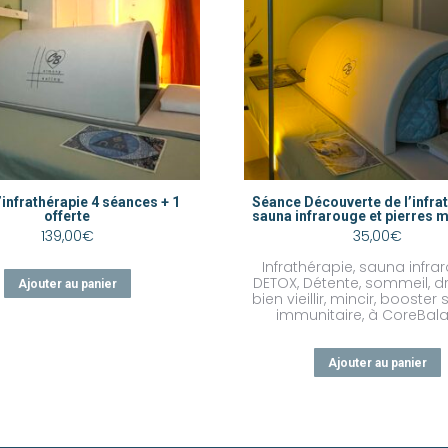
’infrathérapie 4 séances + 1
Séance Découverte de l’infrat
offerte
sauna infrarouge et pierres 
139,00
€
35,00
€
Infrathérapie, sauna infra
DETOX, Détente, sommeil, d
Ajouter au panier
bien vieillir, mincir, booste
immunitaire, à CoreBal
Ajouter au panier