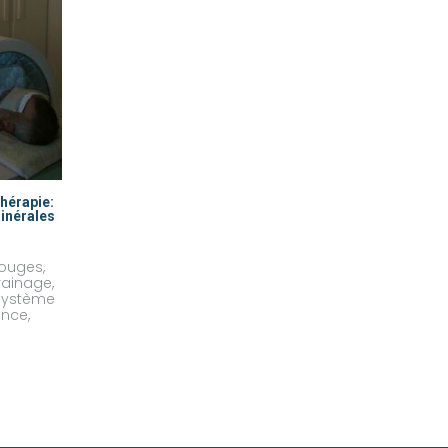
hérapie:
minérales
rouges,
rainage,
r système
ance,