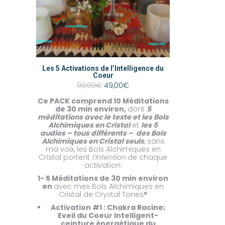
Les 5 Activations de l’Intelligence du
Coeur
Le
Le
90,00
€
49,00
€
prix
prix
Ce PACK comprend
initial
10 Méditations
actuel
de 30 min environ,
était :
dont
est :
5
méditations avec le texte et les Bols
90,00€.
49,00€.
Alchimiques en Cristal
et
les 5
audios – tous différents – des Bols
Alchimiques en Cristal seuls
, sans
ma voix, les Bols Alchimiques en
Cristal portent
l’Intention
de chaque
activation.
1- 5 Méditations de 30 min environ
en
avec mes Bols Alchimiques en
Cristal de Crystal Tones®
Activation #1 : Chakra Racine;
Eveil du Coeur Intelligent-
ceinture énergétique du