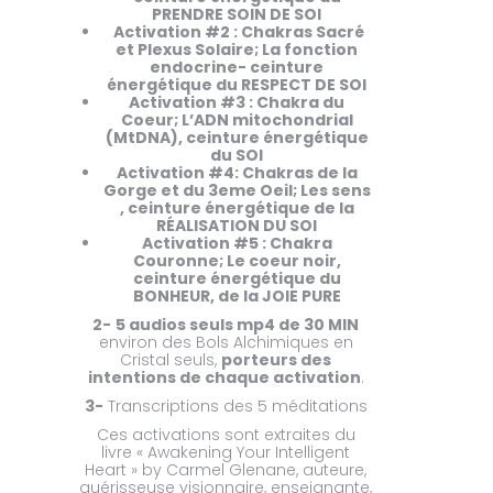
PRENDRE SOIN DE SOI
Activation #2 : Chakras Sacré
et Plexus Solaire; La fonction
endocrine- ceinture
énergétique du RESPECT DE SOI
Activation #3 : Chakra du
Coeur; L’ADN mitochondrial
(MtDNA), ceinture énergétique
du SOI
Activation #4: Chakras de la
Gorge et du 3eme Oeil; Les sens
, ceinture énergétique de la
RÉALISATION DU SOI
Activation #5 : Chakra
Couronne; Le coeur noir,
ceinture énergétique du
BONHEUR, de la JOIE PURE
2-
5 audios seuls mp4 de 30 MIN
environ des Bols Alchimiques en
Cristal seuls,
porteurs des
intentions de chaque activation
.
3-
Transcriptions des 5 méditations
Ces activations sont extraites du
livre « Awakening Your Intelligent
Heart » by Carmel Glenane, auteure,
guérisseuse visionnaire, enseignante,