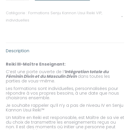
III
-
Maître-
Catégorie :
Formations Senju Kannon Usui Reiki VIP,
Enseignant
individuelles
Description
Reiki III-Maître Enseignant:
C’est une porte ouverte de l
’Intégration totale du
Féminin Divin et du Masculin Divin
dans toutes les
parties de vous-même.
Les formations sont individuelles, personnalisées pour
répondre à vos propres besoins, à une date que nous
choisirons ensemble.
Je souhaite rappeler qu’il n’y a pas de niveau IV en Senju
Kannon Usui Reiki™
Un Maître en Reiki est responsable, est Maître de sa vie et
du choix de transmettre les enseignements reçus ou
non. Il est des moments où initier une personne peut