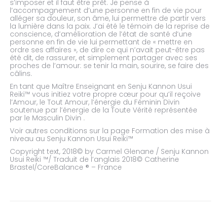
s’imposer et il faut être prêt. Je pense à
l’accompagnement d’une personne en fin de vie pour
alléger sa douleur, son âme, lui permettre de partir vers
la lumière dans la paix. J’ai été le témoin de la reprise de
conscience, d’amélioration de l’état de santé d’une
personne en fin de vie lui permettant de « mettre en
ordre ses affaires », de dire ce qui n’avait peut-être pas
été dit, de rassurer, et simplement partager avec ses
proches de l’amour: se tenir la main, sourire, se faire des
câlins.
En tant que Maître Enseignant en Senju Kannon Usui
Reiki™ vous initiez votre propre cœur pour qu’il reçoive
l’Amour, le Tout Amour, l’énergie du Féminin Divin
soutenue par l’énergie de la Toute Vérité représentée
par le Masculin Divin .
Voir autres conditions sur la page Formation des mise à
niveau au Senju Kannon Usui Reiki™
Copyright text, 2018© by Carmel Glenane / Senju Kannon
Usui Reiki ™/ Traduit de l’anglais 2018© Catherine
Brastel/CoreBalance ® – France