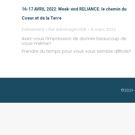
16-17 AVRIL 2022: Week-end RELIANCE: le chemin du
Coeur et de la Terre
Evènement
Par
Adminaghc258
9 mars 2022
Avez-vous l’impression de donner beaucoup de
vous-même?
Prendre du temps pour vous vous semble difficile?
©2021-