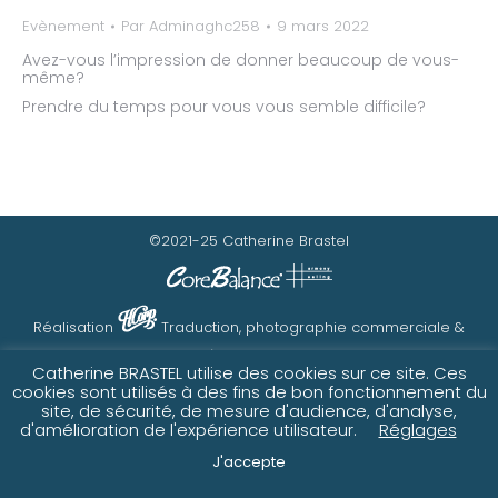
Evènement
Par
Adminaghc258
9 mars 2022
Avez-vous l’impression de donner beaucoup de vous-
même?
Prendre du temps pour vous vous semble difficile?
©2021-25 Catherine Brastel
Réalisation
Traduction, photographie commerciale &
communication à Saint-Gilles-Croix-de-Vie
Catherine BRASTEL utilise des cookies sur ce site. Ces
cookies sont utilisés à des fins de bon fonctionnement du
site, de sécurité, de mesure d'audience, d'analyse,
d'amélioration de l'expérience utilisateur.
Réglages
J'accepte