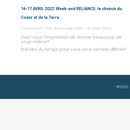
16-17 AVRIL 2022: Week-end RELIANCE: le chemin du
Coeur et de la Terre
Evènement
Par
Adminaghc258
9 mars 2022
Avez-vous l’impression de donner beaucoup de
vous-même?
Prendre du temps pour vous vous semble difficile?
©2021-