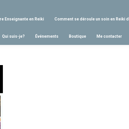
re Enseignante en Reiki
Comment se déroule un soin en Reiki d
Qui suis-je?
Événements
Boutique
Me contacter