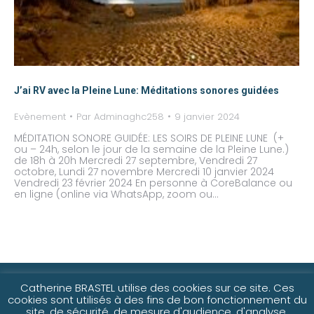
J’ai RV avec la Pleine Lune: Méditations sonores guidées
Evènement
Par
Adminaghc258
9 janvier 2024
MÉDITATION SONORE GUIDÉE: LES SOIRS DE PLEINE LUNE (+
ou – 24h, selon le jour de la semaine de la Pleine Lune.)
de 18h à 20h Mercredi 27 septembre, Vendredi 27
octobre, Lundi 27 novembre Mercredi 10 janvier 2024
Vendredi 23 février 2024 En personne à CoreBalance ou
en ligne (online via WhatsApp, zoom ou…
©2021-25 Catherine Brastel
Catherine BRASTEL utilise des cookies sur ce site. Ces
cookies sont utilisés à des fins de bon fonctionnement du
site, de sécurité, de mesure d'audience, d'analyse,