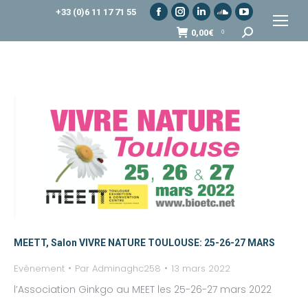
+33 (0)6 11 17 71 55
Facebook
Instagram
LinkedIn
SoundCloud
YouTube
Recherche
0,00
€
0
page
page
page
page
page
:
opens
opens
opens
opens
opens
in
in
in
in
in
new
new
new
new
new
window
window
window
window
window
MEETT, Salon VIVRE NATURE TOULOUSE: 25-26-27 MARS
Evènement
Par
Adminaghc258
13 mars 2022
l’Association Ginkgo au MEET les 25-26-27 mars 2022