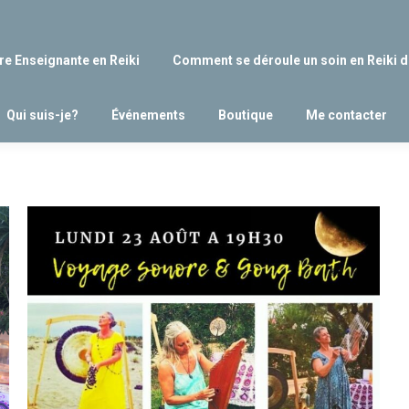
re Enseignante en Reiki
Comment se déroule un soin en Reiki d
Qui suis-je?
Événements
Boutique
Me contacter