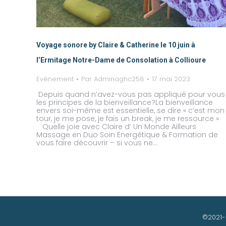
Voyage sonore by Claire & Catherine le 10 juin à
l’Ermitage Notre-Dame de Consolation à Collioure
Evènement
Par
Adminaghc258
17 mai 2023
Depuis quand n’avez-vous pas appliqué pour vous
les principes de la bienveillance?La bienveillance
envers soi-même est essentielle, se dire « c’est mon
tour, je me pose, je fais un break, je me ressource »
Quelle joie avec Claire d’ Un Monde Ailleurs
Massage en Duo Soin Energétique & Formation de
vous faire découvrir – si vous ne…
©2021-