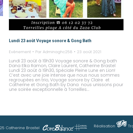
Lundi 23 août Voyage sonore & Gong Bath
Evènement
Par
Adminaghc258
23 août 2021
Lundi 23 août à 19h30 Voyage sonore & Gong bath
Dana Elka Ramon, Claire Laurent, Catherine Brastel
Lundi 23 août à 19h30, Spéciale Pleine Lune en Lion!
C’est avec une joie intense que nous nous sommes
regroupées en trio, Voyage sonore by Claire et
Catherine et Gong Bath by Dana nous unissons pour
une soirée exceptionnelle à Torreilles…
Réalisation
Tr
25 Catherine Brastel