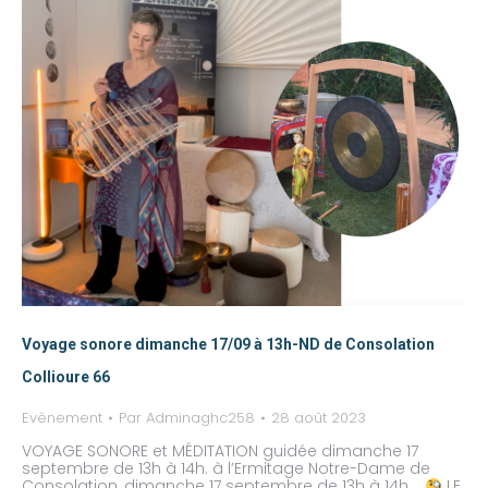
Voyage sonore dimanche 17/09 à 13h-ND de Consolation
Collioure 66
Evènement
Par
Adminaghc258
28 août 2023
VOYAGE SONORE et MÉDITATION guidée dimanche 17
septembre de 13h à 14h. à l’Ermitage Notre-Dame de
Consolation, dimanche 17 septembre de 13h à 14h.
LE