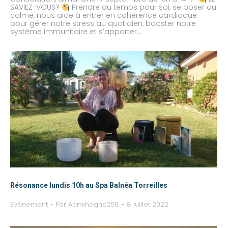
SAVIEZ-VOUS?
Prendre du temps pour soi, se poser au
calme, nous aide à entrer en cohérence cardiaque
pour gérer notre stress au quotidien, booster notre
système immunitaire et s’apporter…
Résonance lundis 10h au Spa Balnéa Torreilles
Evènement
Par
Adminaghc258
8 juillet 2022