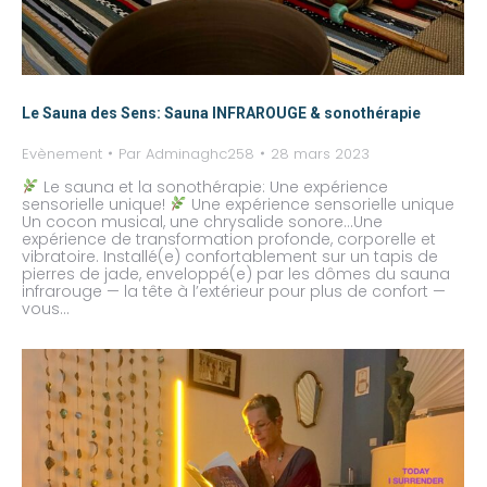
Le Sauna des Sens: Sauna INFRAROUGE & sonothérapie
Evènement
Par
Adminaghc258
28 mars 2023
Le sauna et la sonothérapie: Une expérience
sensorielle unique!
Une expérience sensorielle unique
Un cocon musical, une chrysalide sonore…Une
expérience de transformation profonde, corporelle et
vibratoire. Installé(e) confortablement sur un tapis de
pierres de jade, enveloppé(e) par les dômes du sauna
infrarouge — la tête à l’extérieur pour plus de confort —
vous…