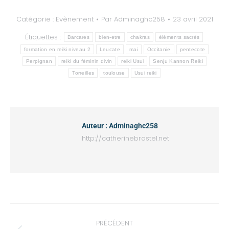
Catégorie :
Evènement
Par
Adminaghc258
23 avril 2021
Étiquettes :
Barcares
bien-etre
chakras
éléments sacrés
formation en reiki niveau 2
Leucate
mai
Occitanie
pentecote
Perpignan
reiki du féminin divin
reiki Usui
Senju Kannon Reiki
Torreilles
toulouse
Usui reiki
Auteur :
Adminaghc258
http://catherinebrastel.net
PRÉCÉDENT