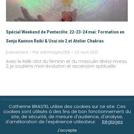
Spécial Weekend de Pentecôte: 22-23-24 mai: Formation en
Senju Kannon Reiki & Usui niv 2 et Atelier Chakras
Evènement
Par
Adminaghc258
23 avril 2021
Avec le Reiki USUI du féminin et du masculin divins niveau
2, je soutiens mon évolution et ascension spirituelle
©2021-25 Catherine Brastel
Catherine BRASTEL utilise des cookies sur ce site. Ces
cookies sont utilisés à des fins de bon fonctionnement du
site, de sécurité, de mesure d'audience, d'analyse,
d'amélioration de l'expérience utilisateur.
Réglages
Réalisation
Traduction, photographie commerciale &
J'accepte
communication à Saint-Gilles-Croix-de-Vie