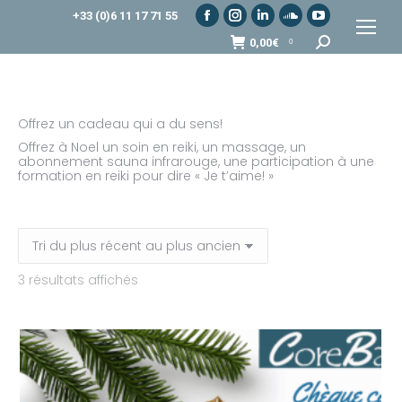
+33 (0)6 11 17 71 55
Facebook
Instagram
LinkedIn
SoundCloud
YouTube
Recherche
0,00
€
0
page
page
page
page
page
:
opens
opens
opens
opens
opens
in
in
in
in
in
new
new
new
new
new
Offrez un cadeau qui a du sens!
window
window
window
window
window
Offrez à Noel un soin en reiki, un massage, un
abonnement sauna infrarouge, une participation à une
formation en reiki pour dire « Je t’aime! »
Trié
3 résultats affichés
du
plus
récent
au
plus
ancien