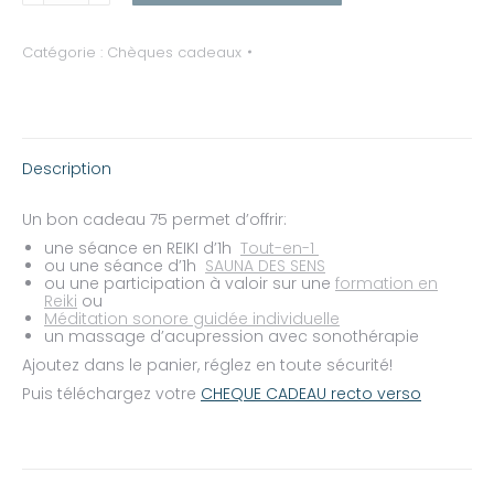
cadeau
75
Catégorie :
Chèques cadeaux
Description
Un bon cadeau 75 permet d’offrir:
une séance en REIKI d’1h
Tout-en-1
ou une séance d’1h
SAUNA DES SENS
ou une participation à valoir sur une
formation en
Reiki
ou
Méditation sonore guidée individuelle
un massage d’acupression avec sonothérapie
Ajoutez dans le panier, réglez en toute sécurité!
Puis téléchargez votre
CHEQUE CADEAU recto verso