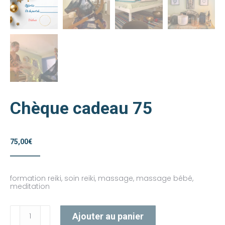
Chèque cadeau 75
75,00
€
formation reiki, soin reiki, massage, massage bébé,
meditation
quantité
Ajouter au panier
de
Chèque