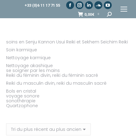
+33 (0)6 11 17 71 55
Facebook
Instagram
LinkedIn
SoundCloud
YouTube
Recherche
0,00
€
0
page
page
page
page
page
:
opens
opens
opens
opens
opens
in
in
in
in
in
new
new
new
new
new
soins en Senju Kannon Usui Reiki et Sekhem Seichim Reiki
window
window
window
window
window
Soin karmique
Nettoyage karmique
Nettoyage akashique
se soigner par les mains
Reiki du féminin divin, reiki du féminin sacré
Reiki du masculin divin, reiki du masculin sacré
Bols en cristal
voyage sonore
sonothérapie
Quartzophone