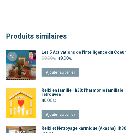
Produits similaires
Les 5 Activations de l'Intelligence du Coeur
Le
Le
90,00
€
49,00
€
prix
prix
initial
actuel
était :
est :
Ajouter au panier
90,00€.
49,00€.
Reiki en famille 1h30: l'harmonie familiale
retrouvée
110,00
€
Ajouter au panier
Reiki et Nettoyage karmique (Akasha) 1h30