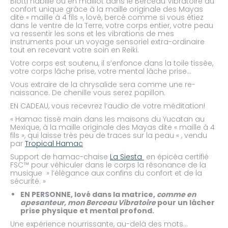
Blotti habillé ou en maillot dans le Berceau Vibratoire au
confort unique grâce à la maille originale des Mayas
dite « maille à 4 fils », lové, bercé comme si vous étiez
dans le ventre de la Terre, votre corps entier, votre peau
va ressentir les sons et les vibrations de mes
instruments pour un voyage sensoriel extra-ordinaire
tout en recevant votre soin en Reiki.
Votre corps est soutenu, il s’enfonce dans la toile tissée,
votre corps lâche prise, votre mental lâche prise…
Vous extraire de la chrysalide sera comme une re-
naissance. De chenille vous serez papillon.
EN CADEAU, vous recevrez l’audio de votre méditation!
« Hamac tissé main dans les maisons du Yucatan au
Mexique, à la maille originale des Mayas dite « maille à 4
fils », qui laisse très peu de traces sur la peau « , vendu
par
Tropical Hamac
Support de hamac-chaise
La Siesta
en épicéa certifié
FSC™ pour véhiculer dans le corps la résonance de la
musique » l’élégance aux confins du confort et de la
sécurité. »
EN PERSONNE, lové dans la matrice,
comme en
apesanteur, mon Berceau Vibratoire
pour un lâcher
prise physique et mental profond.
Une expérience nourrissante, au-delà des mots…