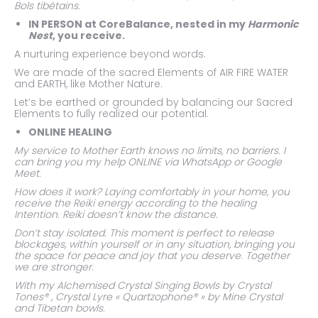
Bols tibétains.
IN PERSON at CoreBalance, nested in my
Harmonic
Nest
, you receive.
A nurturing experience beyond words.
We are made of the sacred Elements of AIR FIRE WATER
and EARTH, like Mother Nature.
Let’s be earthed or grounded by balancing our Sacred
Elements to fully realized our potential.
ONLINE HEALING
My service to Mother Earth knows no limits, no barriers. I
can bring you my help ONLINE via WhatsApp or Google
Meet.
How does it work? Laying comfortably in your home, you
receive the Reiki energy according to the healing
Intention. Reiki doesn’t know the distance.
Don’t stay isolated. This moment is perfect to release
blockages, within yourself or in any situation, bringing you
the space for peace and joy that you deserve. Together
we are stronger.
With my Alchemised Crystal Singing Bowls by Crystal
Tones® , Crystal Lyre « Quartzophone® » by Mine Crystal
and Tibetan bowls.