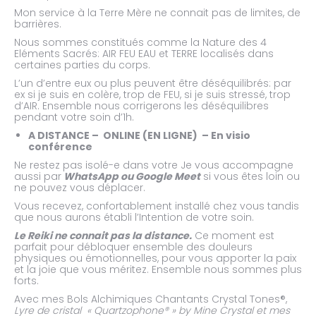
Mon service à la Terre Mère ne connait pas de limites, de
barrières.
Nous sommes constitués comme la Nature des 4
Eléments Sacrés: AIR FEU EAU et TERRE localisés dans
certaines parties du corps.
L’un d’entre eux ou plus peuvent être déséquilibrés: par
ex si je suis en colère, trop de FEU, si je suis stressé, trop
d’AIR. Ensemble nous corrigerons les déséquilibres
pendant votre soin d’1h.
A DISTANCE – ONLINE (EN LIGNE) – En visio
conférence
Ne restez pas isolé-e dans votre Je vous accompagne
aussi par
WhatsApp ou Google Meet
si vous êtes loin ou
ne pouvez vous déplacer.
Vous recevez, confortablement installé chez vous tandis
que nous aurons établi l’Intention de votre soin.
Le Reiki ne connait pas la distance.
Ce moment est
parfait pour débloquer ensemble des douleurs
physiques ou émotionnelles, pour vous apporter la paix
et la joie que vous méritez. Ensemble nous sommes plus
forts.
Avec mes Bols Alchimiques Chantants Crystal Tones®,
Lyre de cristal « Quartzophone® » by Mine Crystal et mes