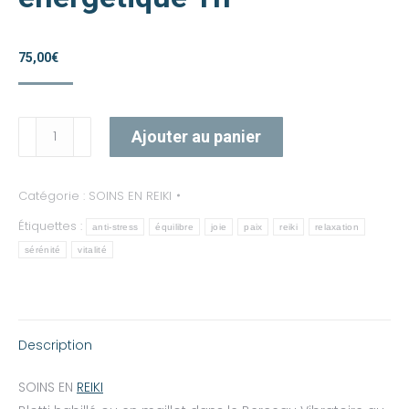
75,00
€
quantité
Ajouter au panier
de
Soin
Reiki
et
Equilibre
Catégorie :
SOINS EN REIKI
énergétique
1h
Étiquettes :
anti-stress
équilibre
joie
paix
reiki
relaxation
sérénité
vitalité
Description
SOINS EN
REIKI