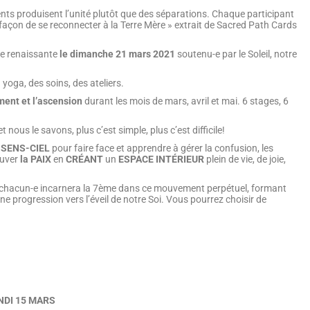
nts produisent l’unité plutôt que des séparations. Chaque participant
a façon de se reconnecter à la Terre Mère » extrait de Sacred Path Cards
re renaissante
le dimanche 21 mars 2021
soutenu-e par le Soleil, notre
yoga, des soins, des ateliers.
ment et l’ascension
durant les mois de mars, avril et mai. 6 stages, 6
nous le savons, plus c’est simple, plus c’est difficile!
E-SENS-CIEL
pour faire face et apprendre à gérer la confusion, les
ouver
la PAIX
en
CRÉANT
un
ESPACE INTÉRIEUR
plein de vie, de joie,
et chacun-e incarnera la 7ème dans ce mouvement perpétuel, formant
e progression vers l’éveil de notre Soi. Vous pourrez choisir de
NDI 15 MARS