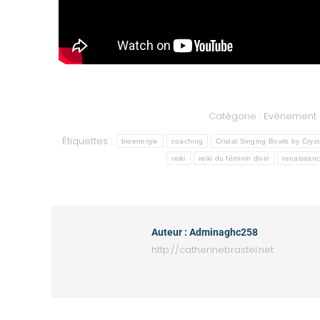
Catégorie :
Evènement
Étiquettes :
bioenergie
coaching
Cristal Singing Bowls by Crys
reiki
reiki du féminin divin
renaissan
Auteur :
Adminaghc258
http://catherinebrastel.net