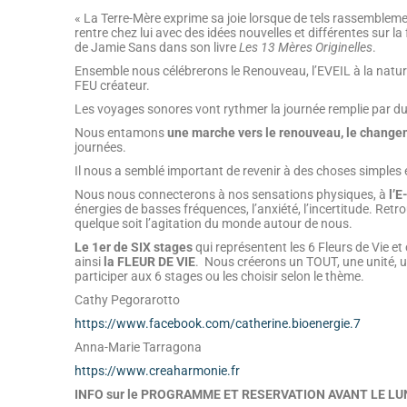
« La Terre-Mère exprime sa joie lorsque de tels rassembleme
rentre chez lui avec des idées nouvelles et différentes sur l
de Jamie Sans dans son livre
Les 13 Mères Originelles
.
Ensemble nous célébrerons le Renouveau, l’EVEIL à la natu
FEU créateur.
Les voyages sonores vont rythmer la journée remplie par du 
Nous entamons
une marche vers le renouveau, le change
journées.
Il nous a semblé important de revenir à des choses simples et 
Nous nous connecterons à nos sensations physiques, à
l’
énergies de basses fréquences, l’anxiété, l’incertitude. Retr
quelque soit l’agitation du monde autour de nous.
Le 1er de SIX stages
qui représentent les 6 Fleurs de Vie 
ainsi
la FLEUR DE VIE
. Nous créerons un TOUT, une unité, un
participer aux 6 stages ou les choisir selon le thème.
Cathy Pegorarotto
https://www.facebook.com/catherine.bioenergie.7
Anna-Marie Tarragona
https://www.creaharmonie.fr
INFO sur le PROGRAMME ET RESERVATION AVANT LE LU