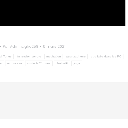
Par
Adminaghc258
6 mars 2021
tal Tones
immersion sonore
meditation
quartzophone
que faire dans les PO
ce
renouveau
sortie le 21 mars
Usui reiki
yoga