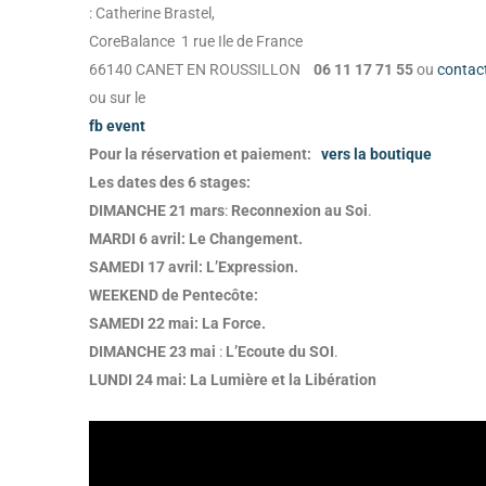
: Catherine Brastel,
CoreBalance 1 rue Ile de France
66140 CANET EN ROUSSILLON
06 11 17 71 55
ou
contac
ou sur le
fb event
Pour la réservation et paiement:
vers la boutique
Les dates des 6 stages:
DIMANCHE 21 mars
:
Reconnexion au Soi
.
MARDI 6 avril:
Le Changement.
SAMEDI 17 avril:
L’Expression.
WEEKEND de Pentecôte:
SAMEDI 22 mai:
La Force.
DIMANCHE 23 mai
:
L’Ecoute du SOI
.
LUNDI 24 mai:
La Lumière et la Libération