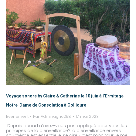
Voyage sonore by Claire & Catherine le 10 juin à l’Ermitage
Notre-Dame de Consolation à Collioure
Evènement
Par
Adminaghc258
17 mai 2023
Depuis quand n’avez-vous pas appliqué pour vous les
principes de la bienveillance?La bienveillance envers
soi-même est essentielle, se dire « c’est mon tour, je me