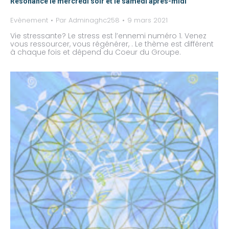
Résonance le mercredi soir et le samedi après-midi
Evènement
Par
Adminaghc258
9 mars 2021
Vie stressante? Le stress est l’ennemi numéro 1. Venez
vous ressourcer, vous régénérer, . Le thème est différent
à chaque fois et dépend du Coeur du Groupe.