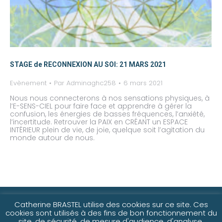
STAGE de RECONNEXION AU SOI: 21 MARS 2021
Evènement
Par
Adminaghc258
6 mars 2021
Nous nous connecterons à nos sensations physiques, à
l’E-SENS-CIEL pour faire face et apprendre à gérer la
confusion, les énergies de basses fréquences, l’anxiété,
l’incertitude. Retrouver la PAIX en CRÉANT un ESPACE
INTÉRIEUR plein de vie, de joie, quelque soit l’agitation du
monde autour de nous.
©2021-25 Catherine Brastel
Catherine BRASTEL utilise des cookies sur ce site. Ces
cookies sont utilisés à des fins de bon fonctionnement du
site, de sécurité, de mesure d'audience, d'analyse,