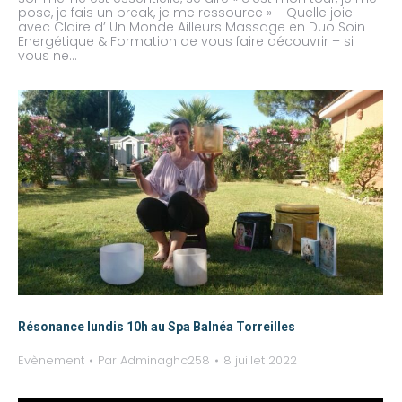
pose, je fais un break, je me ressource » Quelle joie
avec Claire d’ Un Monde Ailleurs Massage en Duo Soin
Energétique & Formation de vous faire découvrir – si
vous ne…
Résonance lundis 10h au Spa Balnéa Torreilles
Evènement
Par
Adminaghc258
8 juillet 2022