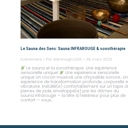
Le Sauna des Sens: Sauna INFRAROUGE & sonothérapie
Evènement
Par
Adminaghc258
28 mars 2023
Le sauna et la sonothérapie: Une expérience
sensorielle unique!
Une expérience sensorielle
unique Un cocon musical, une chrysalide sonore…U
expérience de transformation profonde, corporelle e
vibratoire. Installé(e) confortablement sur un tapis 
pierres de jade, enveloppé(e) par les dômes du
sauna infrarouge — la tête à l’extérieur pour plus de
confort — vous…