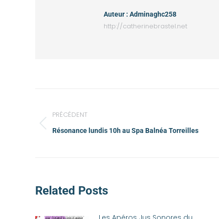
Auteur :
Adminaghc258
http://catherinebrastel.net
PRÉCÉDENT
Résonance lundis 10h au Spa Balnéa Torreilles
Related Posts
Les Apéros Jus Sonores du