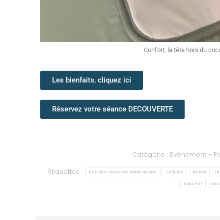
Confort, la tête hors du coc
Les bienfaits, cliquez ici
Réservez votre séance DECOUVERTE
Catégorie :
Evènement
P
Étiquettes :
booster systeme immunitaire
cellulite
detox
d
minceur
mus