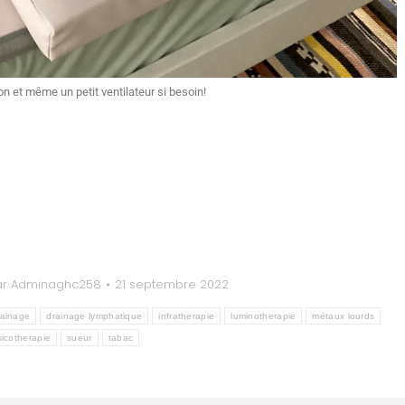
on et même un petit ventilateur si besoin!
ar
Adminaghc258
21 septembre 2022
rainage
drainage lymphatique
infratherapie
luminotherapie
métaux lourds
icotherapie
sueur
tabac