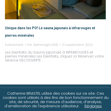
Unique dans les PO! Le sauna japonais à infrarouges et
pierres minérales
Evènement
Par
Adminaghc258
21 septembre 2022
Les bienfaits du Sauna japonais à INFRAROUGES et
pierres minérales Les bienfaits, cliquez ici Réservez votre
séance DECOUVERTE
©2021-25 Catherine Brastel
Catherine BRASTEL utilise des cookies sur ce site. Ces
cookies sont utilisés à des fins de bon fonctionnement du
site, de sécurité, de mesure d'audience, d'analyse,
d'amélioration de l'expérience utilisateur.
Réglages
Réalisation
Traduction, photographie commerciale &